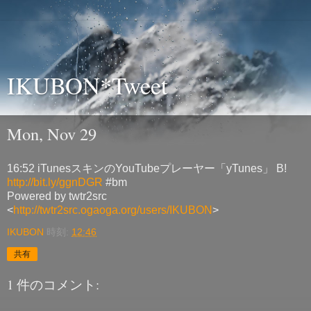
IKUBON*Tweet
Mon, Nov 29
16:52 iTunesスキンのYouTubeプレーヤー「yTunes」 B!
http://bit.ly/ggnDGR
#bm
Powered by twtr2src
<
http://twtr2src.ogaoga.org/users/IKUBON
>
IKUBON
時刻:
12:46
共有
1 件のコメント: