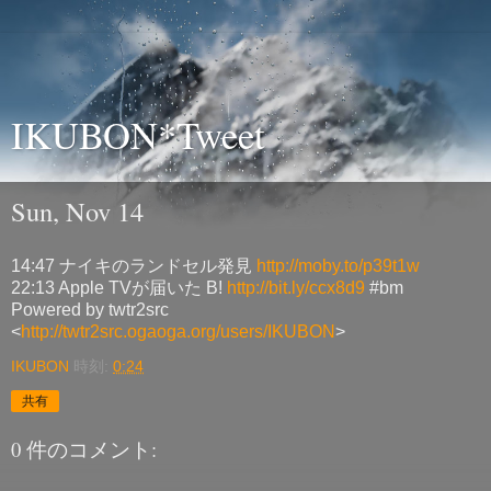
IKUBON*Tweet
Sun, Nov 14
14:47 ナイキのランドセル発見
http://moby.to/p39t1w
22:13 Apple TVが届いた B!
http://bit.ly/ccx8d9
#bm
Powered by twtr2src
<
http://twtr2src.ogaoga.org/users/IKUBON
>
IKUBON
時刻:
0:24
共有
0 件のコメント: