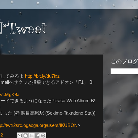
*Tweet
このブロ
から投稿してみるよ
http://bit.ly/du7ixz
ebook,Gmailへサクッと投稿できるアドオン「F1」 B!
t.ly/cMgK9a
ードできるようになったPicasa Web Album B!
m
 (@ 関目高殿駅 (Sekime-Takadono Sta.))
tp://twtr2src.ogaoga.org/users/IKUBON
>
02