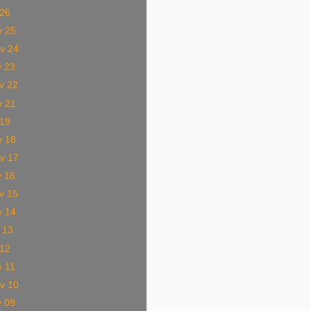
 26
v 25
v 24
v 23
v 22
v 21
 19
v 18
v 17
v 16
v 15
v 14
 13
 12
v 11
v 10
v 09