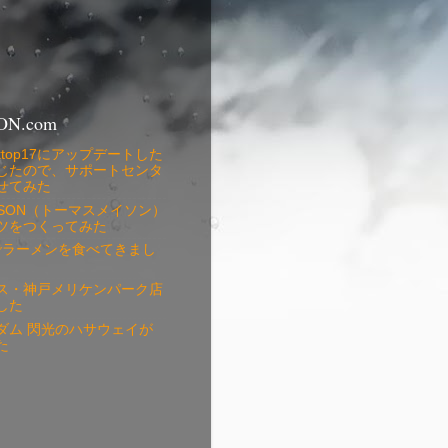
ON.com
 Desktop17にアップデートした
じたので、サポートセンタ
せてみた
MASON（トーマスメイソン）
ツをつくってみた
銀でラーメンを食べてきまし
ス・神戸メリケンパーク店
した
ダム 閃光のハサウェイが
た