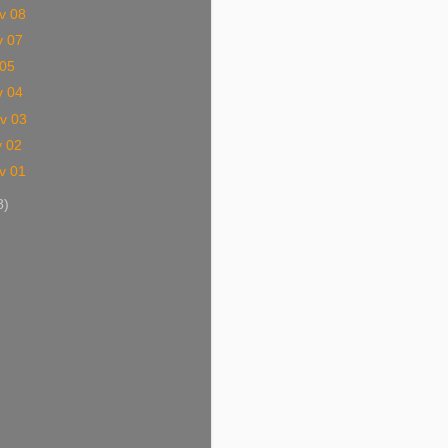
v 08
v 07
 05
v 04
v 03
v 02
v 01
8)
)
)
)
)
)
)
)
)
)