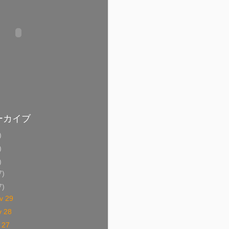
ーカイブ
)
)
)
7)
7)
v 29
v 28
 27