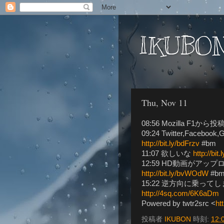
IKUBON
Thu, Nov 11
08:56 Mozilla F1
09:24 Twitter,Fac
http://bit.ly/bdFrzv
#bm
11:07 欲しいな
http://bi
12:59 HD動画がアップロ
http://bit.ly/bvWOdW
#b
15:22 逆方向に乗ってしまった
http://4sq.com/6K6aDm
Powered by twtr2src <
ht
投稿者
IKUBON
時刻:
12: