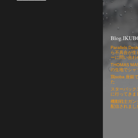
Blog.IKUB
Parallels
ら不具合が生
ーに問い合わ
THOMAS 
の生地でシャ
鶏soba 座
た
スターバック
に行ってきま
機動戦士ガン
配信されまし