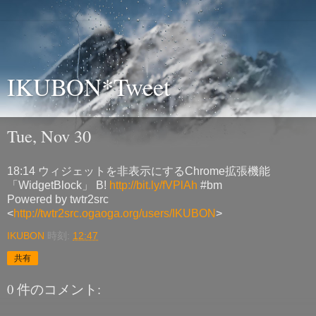
IKUBON*Tweet
Tue, Nov 30
18:14 ウィジェットを非表示にするChrome拡張機能
「WidgetBlock」 B!
http://bit.ly/fVPlAh
#bm
Powered by twtr2src
<
http://twtr2src.ogaoga.org/users/IKUBON
>
IKUBON
時刻:
12:47
共有
0 件のコメント: