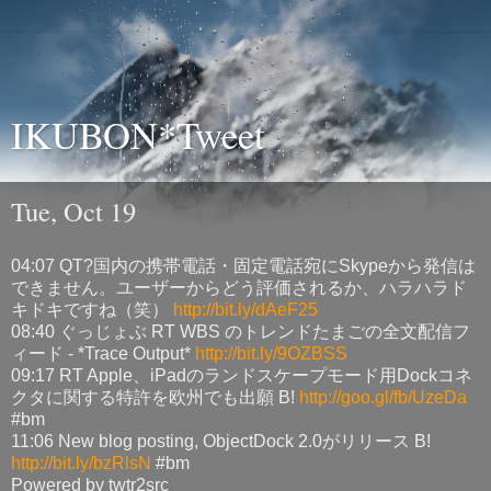
IKUBON*Tweet
Tue, Oct 19
04:07 QT?国内の携帯電話・固定電話宛にSkypeから発信は
できません。ユーザーからどう評価されるか、ハラハラド
キドキですね（笑）
http://bit.ly/dAeF25
08:40 ぐっじょぶ RT WBS のトレンドたまごの全文配信フ
ィード - *Trace Output*
http://bit.ly/9OZBSS
09:17 RT Apple、iPadのランドスケープモード用Dockコネ
クタに関する特許を欧州でも出願 B!
http://goo.gl/fb/UzeDa
#bm
11:06 New blog posting, ObjectDock 2.0がリリース B!
http://bit.ly/bzRlsN
#bm
Powered by twtr2src