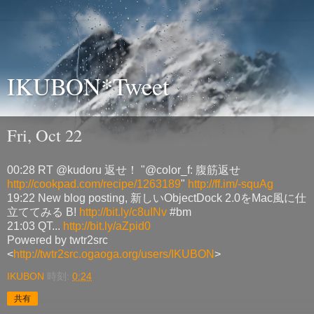
IKUBON*Tweet
Fri, Oct 22
00:28 RT @kudoru 返せ！ "@color_f: 腹筋返せ
http://cookpad.com/recipe/1263189
"
http://ff.im/-squAg
19:22 New blog posting, 新しいObjectDock 2.0をMac風に仕
立ててみる B!
http://bit.ly/c8uINv
#bm
21:03 QT...
http://bit.ly/aZpid0
Powered by twtr2src
<
http://twtr2src.ogaoga.org/users/IKUBON
>
IKUBON
時刻:
0:24
共有