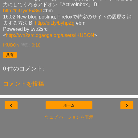
力にしてくれるアドオン「ActiveInbox」 B!
http://bit.ly/cFx8wt
#bm
16:02 New blog posting, Firefoxで特定のサイトの履歴を消
去する方法 B!
http://bit.ly/byhpZg
#bm
Powered by twtr2src
<
http://twtr2src.ogaoga.org/users/IKUBON
>
IKUBON
時刻:
0:16
共有
0 件のコメント:
コメントを投稿
‹
›
ホーム
ウェブ バージョンを表示