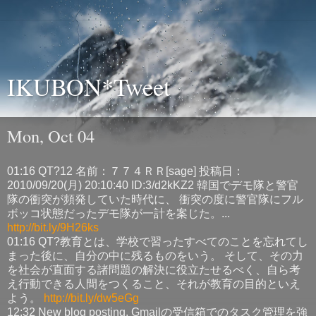
IKUBON*Tweet
Mon, Oct 04
01:16 QT?12 名前：７７４ＲＲ[sage] 投稿日：
2010/09/20(月) 20:10:40 ID:3/d2kKZ2 韓国でデモ隊と警官
隊の衝突が頻発していた時代に、 衝突の度に警官隊にフル
ボッコ状態だったデモ隊が一計を案じた。...
http://bit.ly/9H26ks
01:16 QT?教育とは、学校で習ったすべてのことを忘れてし
まった後に、自分の中に残るものをいう。 そして、その力
を社会が直面する諸問題の解決に役立たせるべく、自ら考
え行動できる人間をつくること、それが教育の目的といえ
よう。
http://bit.ly/dw5eGg
12:32 New blog posting, Gmailの受信箱でのタスク管理を強