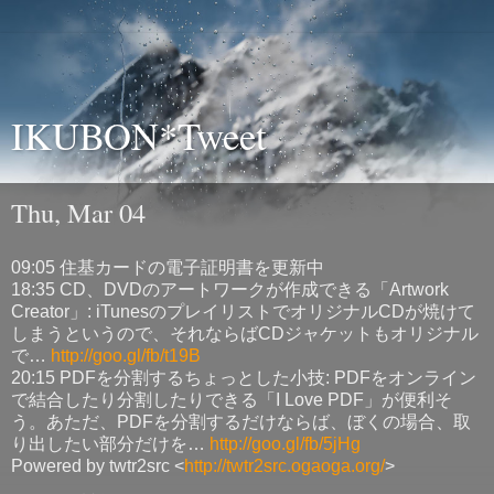
IKUBON*Tweet
Thu, Mar 04
09:05 住基カードの電子証明書を更新中
18:35 CD、DVDのアートワークが作成できる「Artwork
Creator」: iTunesのプレイリストでオリジナルCDが焼けて
しまうというので、それならばCDジャケットもオリジナル
で…
http://goo.gl/fb/t19B
20:15 PDFを分割するちょっとした小技: PDFをオンライン
で結合したり分割したりできる「I Love PDF」が便利そ
う。あただ、PDFを分割するだけならば、ぼくの場合、取
り出したい部分だけを…
http://goo.gl/fb/5jHg
Powered by twtr2src <
http://twtr2src.ogaoga.org/
>