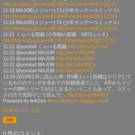
http://booklog.jp/users/IKUBON/archives/4091220142
11:19 MAJOR(メジャー) 73 (少年サンデーコミックス)
http://booklog.jp/users/IKUBON/archives/409121729X
11:19 MAJOR(メジャー) 74 (少年サンデーコミックス)
http://booklog.jp/users/IKUBON/archives/4091220258
11:21 くらべる図鑑 (小学館の図鑑・NEOぷらす)
http://booklog.jp/users/IKUBON/archives/4092172311
11:22 @yonda4 くらべる図鑑
http://bit.ly/bjZUmZ
11:22 @yonda4 MAJOR
http://bit.ly/d5q2MC
11:22 @yonda4 MAJOR
http://bit.ly/basXfP
11:22 @yonda4 MAJOR
http://bit.ly/cARfQw
11:22 @yonda4 MAJOR
http://bit.ly/diXl43
12:28 2010年2月に読んだ本: 月5冊という目標はクリアして
いるもののマンガを含めての目標達成でした。4月からメジ
ャーの第6シリーズがはじまるということもあって、コミッ
クの方で先回りして読んで…
http://goo.gl/fb/n8zK
Powered by twtr2src <
http://twtr2src.ogaoga.org/
>
IKUBON
時刻:
7:23
共有
0 件のコメント: