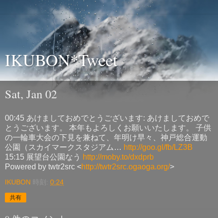
IKUBON*Tweet
Sat, Jan 02
00:45 あけましておめでとうございます: あけましておめで
とうございます。 本年もよろしくお願いいたします。 子供
の一輪車大会の下見を兼ねて、年明け早々、神戸総合運動
公園（スカイマークスタジアム…
http://goo.gl/fb/LZ3B
15:15 展望台公園なう
http://moby.to/dxdprb
Powered by twtr2src <
http://twtr2src.ogaoga.org/
>
IKUBON
時刻:
0:24
共有