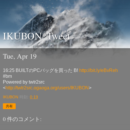
IKUBON*Tweet
Tue, Apr 19
16:25 BUILTのPCバッグを買った B!
http://bit.ly/eBvReh
#bm
Powered by twtr2src
<
http://twtr2src.ogaoga.org/users/IKUBON
>
IKUBON
時刻:
0:19
共有
0 件のコメント: