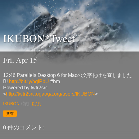
IKUBON*Tweet
Fri, Apr 15
12:46 Parallels Desktop 6 for Macの文字化けを直しました
B!
http://bit.ly/hqIPbU
#bm
Powered by twtr2src
<
http://twtr2src.ogaoga.org/users/IKUBON
>
IKUBON
時刻:
0:19
共有
0 件のコメント: