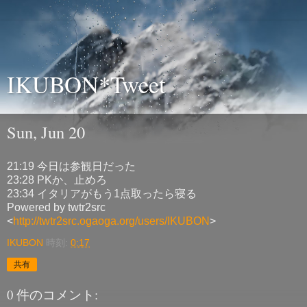
IKUBON*Tweet
Sun, Jun 20
21:19 今日は参観日だった
23:28 PKか、止めろ
23:34 イタリアがもう1点取ったら寝る
Powered by twtr2src
<
http://twtr2src.ogaoga.org/users/IKUBON
>
IKUBON
時刻:
0:17
共有
0 件のコメント: