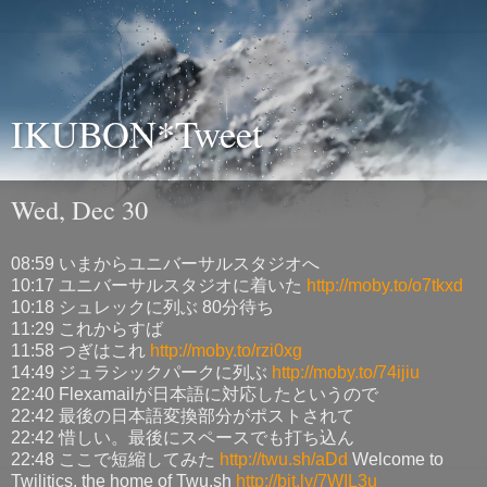
IKUBON*Tweet
Wed, Dec 30
08:59 いまからユニバーサルスタジオへ
10:17 ユニバーサルスタジオに着いた
http://moby.to/o7tkxd
10:18 シュレックに列ぶ 80分待ち
11:29 これからすば
11:58 つぎはこれ
http://moby.to/rzi0xg
14:49 ジュラシックパークに列ぶ
http://moby.to/74ijiu
22:40 Flexamailが日本語に対応したというので
22:42 最後の日本語変換部分がポストされて
22:42 惜しい。最後にスペースでも打ち込ん
22:48 ここで短縮してみた
http://twu.sh/aDd
Welcome to
Twilitics, the home of Twu.sh
http://bit.ly/7WIL3u