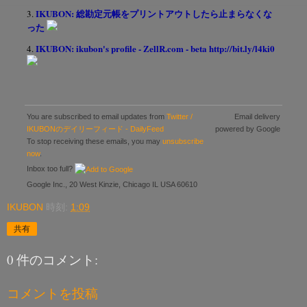
IKUBON: 総勘定元帳をプリントアウトしたら止まらなくな
3.
った
IKUBON: ikubon's profile - ZellR.com - beta http://bit.ly/l4ki0
4.
You are subscribed to email updates from
Twitter /
Email delivery
IKUBONのデイリーフィード - DailyFeed
powered by Google
To stop receiving these emails, you may
unsubscribe
now
.
Inbox too full?
Google Inc., 20 West Kinzie, Chicago IL USA 60610
IKUBON
時刻:
1:09
共有
0 件のコメント:
コメントを投稿