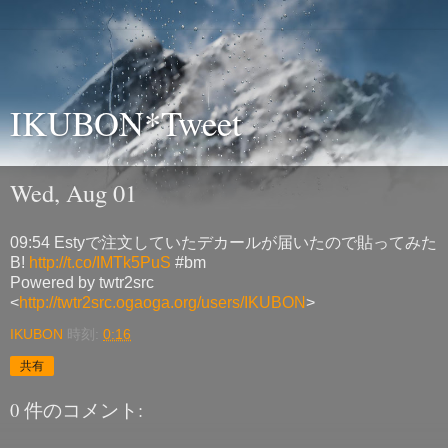
IKUBON*Tweet
Wed, Aug 01
09:54 Estyで注文していたデカールが届いたので貼ってみた
B!
http://t.co/IMTk5PuS
#bm
Powered by twtr2src
<
http://twtr2src.ogaoga.org/users/IKUBON
>
IKUBON
時刻:
0:16
共有
0 件のコメント: