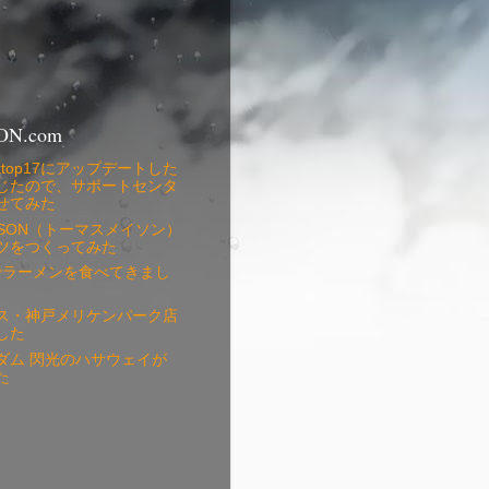
ON.com
 Desktop17にアップデートした
じたので、サポートセンタ
せてみた
MASON（トーマスメイソン）
ツをつくってみた
銀でラーメンを食べてきまし
ス・神戸メリケンパーク店
した
ダム 閃光のハサウェイが
た