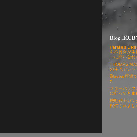
Blog.IKUB
Parallels
ら不具合が生
ーに問い合わ
THOMAS 
の生地でシャ
鶏soba 座
た
スターバック
に行ってきま
機動戦士ガン
配信されまし