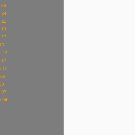
 26
n 24
n 21
 19
n 17
 15
n 13
 12
n 11
 09
 08
n 07
n 04
)
)
)
)