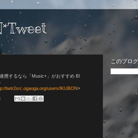
*Tweet
このブロ
t.fmと連携するなら「Music+」がおすすめ B!
m
tp://twtr2src.ogaoga.org/users/IKUBON
>
6