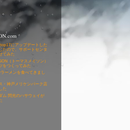
ON.com
 Desktop17にアップデートした
じたので、サポートセンタ
せてみた
MASON（トーマスメイソン）
ツをつくってみた
銀でラーメンを食べてきまし
ス・神戸メリケンパーク店
した
ダム 閃光のハサウェイが
た