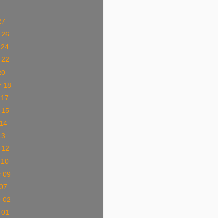
)
27
 26
 24
 22
20
r 18
 17
 15
 14
13
 12
 10
r 09
 07
r 02
 01