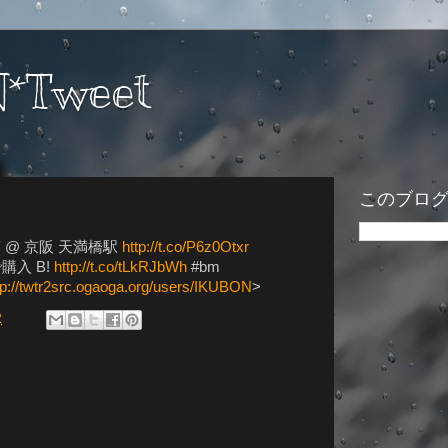
*Tweet
このブロ
の投稿 @ 京阪 天満橋駅
http://t.co/P6z0Otxr
で購入 B!
http://t.co/tLkRJbWh
#bm
tp://twtr2src.ogaoga.org/users/IKUBON
>
2