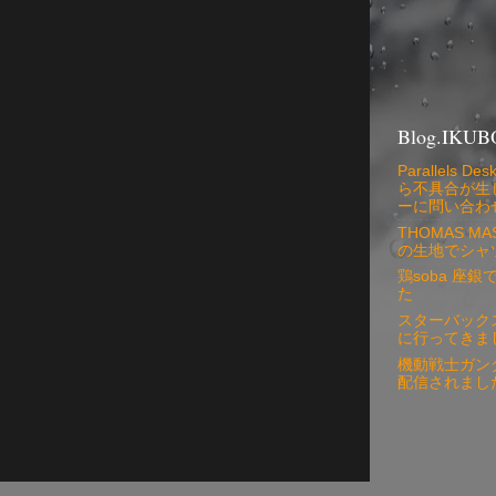
Blog.IKUB
Parallels
ら不具合が生
ーに問い合わ
THOMAS 
の生地でシャ
鶏soba 座
た
スターバック
に行ってきま
機動戦士ガン
配信されまし