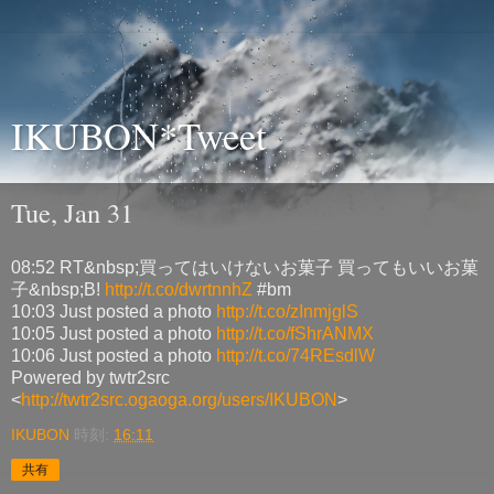
IKUBON*Tweet
Tue, Jan 31
08:52 RT&nbsp;買ってはいけないお菓子 買ってもいいお菓
子&nbsp;B!
http://t.co/dwrtnnhZ
#bm
10:03 Just posted a photo
http://t.co/zInmjglS
10:05 Just posted a photo
http://t.co/fShrANMX
10:06 Just posted a photo
http://t.co/74REsdlW
Powered by twtr2src
<
http://twtr2src.ogaoga.org/users/IKUBON
>
IKUBON
時刻:
16:11
共有