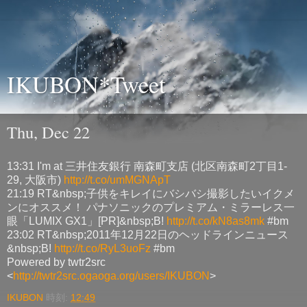
IKUBON*Tweet
Thu, Dec 22
13:31 I'm at 三井住友銀行 南森町支店 (北区南森町2丁目1-
29, 大阪市)
http://t.co/umMGNApT
21:19 RT&nbsp;子供をキレイにバシバシ撮影したいイクメ
ンにオススメ！ パナソニックのプレミアム・ミラーレス一
眼「LUMIX GX1」[PR]&nbsp;B!
http://t.co/kN8as8mk
#bm
23:02 RT&nbsp;2011年12月22日のヘッドラインニュース
&nbsp;B!
http://t.co/RyL3uoFz
#bm
Powered by twtr2src
<
http://twtr2src.ogaoga.org/users/IKUBON
>
IKUBON
時刻:
12:49