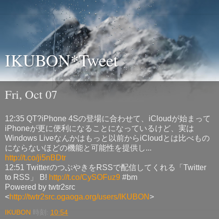
IKUBON*Tweet
Fri, Oct 07
12:35 QT?iPhone 4Sの登場に合わせて、iCloudが始まって
iPhoneが更に便利になることになっているけど、実は
Windows Liveなんかはもっと以前からiCloudとは比べもの
にならないほどの機能と可能性を提供し...
http://t.co/ji5nBDtr
12:51 TwitterのつぶやきをRSSで配信してくれる「Twitter
to RSS」 B!
http://t.co/CySOFuz9
#bm
Powered by twtr2src
<
http://twtr2src.ogaoga.org/users/IKUBON
>
IKUBON
時刻:
10:54