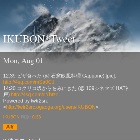
IKUBON*Tweet
Mon, Aug 01
12:39 ピザ食べた (@ 石窯欧風料理 Gappone) [pic]:
http://4sq.com/mSa0CJ
14:20 コクリコ坂からをみにきた (@ 109シネマズ HAT神
戸)
http://4sq.com/qYbtzc
Powered by twtr2src
<
http://twtr2src.ogaoga.org/users/IKUBON
>
IKUBON
時刻:
0:33
共有