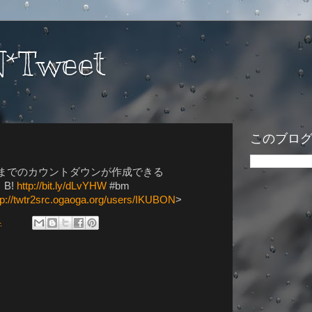
*Tweet
このブロ
念日までのカウントダウンが作成できる
 B!
http://bit.ly/dLvYHW
#bm
tp://twtr2src.ogaoga.org/users/IKUBON
>
4