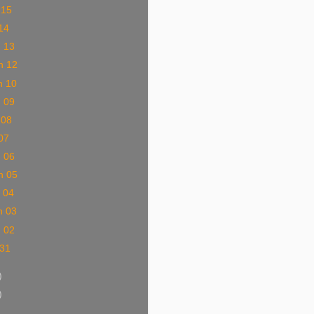
 15
 14
n 13
n 12
n 10
n 09
 08
 07
n 06
n 05
 04
n 03
n 02
 31
)
)