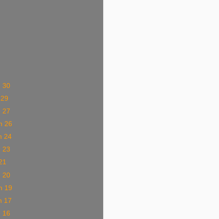
)
)
)
)
)
)
n 30
 29
n 27
n 26
n 24
n 23
 21
n 20
n 19
n 17
n 16