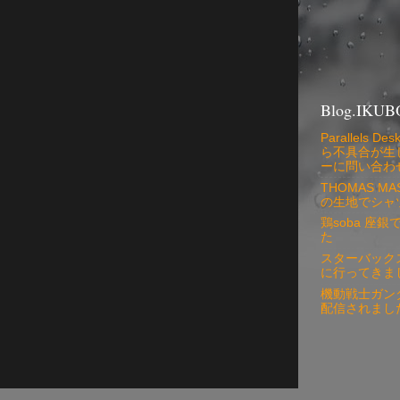
Blog.IKUB
Parallels
ら不具合が生
ーに問い合わ
THOMAS 
の生地でシャ
鶏soba 座
た
スターバック
に行ってきま
機動戦士ガン
配信されまし