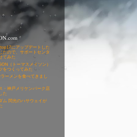
ON.com
 Desktop17にアップデートした
じたので、サポートセンタ
せてみた
MASON（トーマスメイソン）
ツをつくってみた
銀でラーメンを食べてきまし
ス・神戸メリケンパーク店
した
ダム 閃光のハサウェイが
た