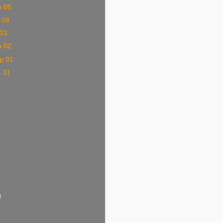
p 05
 04
 03
p 02
p 01
g 31
)
)
)
)
)
)
)
)
)