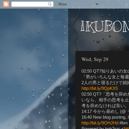
IKUBON
Wed, Sep 29
02:50 QT?知りあ
「男がいろんな女と毎週
2人の男と寝るだけで娼婦
http://bit.ly/9QpKX5
02:50 QT?「思考
いなら、相手の思考を止
考を辞めなければ良い
14:17 今から昼めし (@
16:40 New blog post
http://bit.ly/9OHJHd
#bm
Powered by twtr2src <
ht