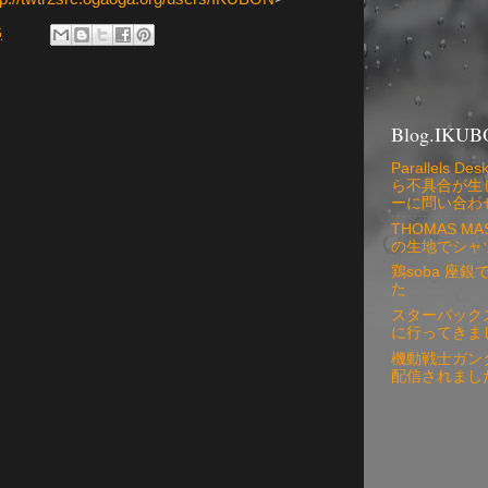
6
Blog.IKUB
Parallels
ら不具合が生
ーに問い合わ
THOMAS 
の生地でシャ
鶏soba 座
た
スターバック
に行ってきま
機動戦士ガン
配信されまし