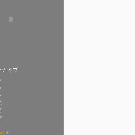
ーカイブ
)
)
)
7)
7)
8)
)
p 29