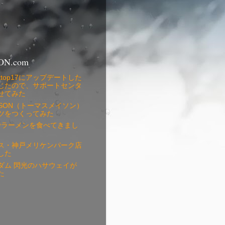
ON.com
 Desktop17にアップデートした
じたので、サポートセンタ
せてみた
MASON（トーマスメイソン）
ツをつくってみた
銀でラーメンを食べてきまし
ス・神戸メリケンパーク店
した
ダム 閃光のハサウェイが
た