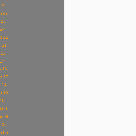
p 28
p 27
 25
 24
p 22
p 21
 18
 17
p 16
p 15
p 14
p 13
 10
p 09
p 08
p 07
p 06