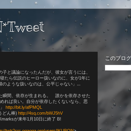
*Tweet
このブロ
いの女の子と議論になったんだが、彼女が言うには、
寝たら伝説のヒーロー扱いなのに、女が1年に
のような扱いなのは、公平じゃない」...
を辞めた瞬間、依存が生まれる。 誰かを依存させた
めれば良い。自分が依存したくないなら、思
。」
http://bit.ly/afPMQL
 うどん棒)
http://4sq.com/bWJ5hV
ing, Xmarksが来年1月10日に終了 B!
tp://twtr2src.ogaoga.org/users/IKUBON
>