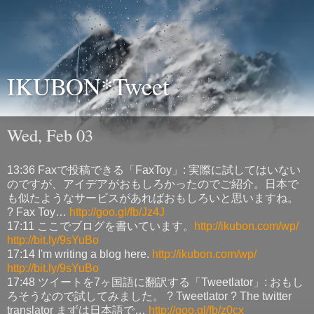
IKUBON*Tweet
Wed, Feb 03
13:36 Faxで投稿できる「FaxToy」: 実際に試してはいない
のですが、アイデアがおもしろかったのでご紹介。日本で
も似たようなサービスがあればおもしろいと思いますね。
? Fax Toy…
http://goo.gl/fb/Jz4J
17:11 ここでブログを書いています。
http://ikubon.com/wp/
http://bit.ly/9sYuBo
17:14 I'm writing a blog here.
http://ikubon.com/wp/
http://bit.ly/9sYuBo
17:48 ツイートを7ヶ国語に翻訳する「Tweetlator」: おもし
ろそうなので試してみました。 ? Tweetlator ? The twitter
translator まずは日本語で…
http://goo.gl/fb/z0cx