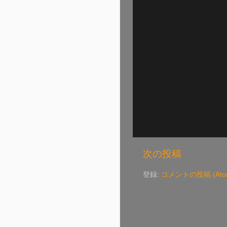
次の投稿
登録:
コメントの投稿 (Ato