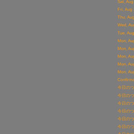
Sat, Aug
Fri, Aug
Thu, Au
Wed, Au
Tue, Au
Mon, Au
Mon, Au
Mon, Au
Mon, Au
Mon, Au
Confirm
今日の
今日の
今日の
今日の
今日の
今日の